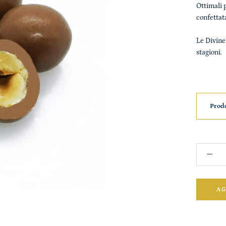
Ottimali p
confettat
Le Divine
stagioni.
Prodo
AG