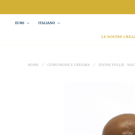
Salta
Valuta
Lingua
EUR€
ITALIANO
LE NOSTRE CREA
HOME
/
COMUNIONE E CRESIMA
/
DIVINE FOLLIE - NO