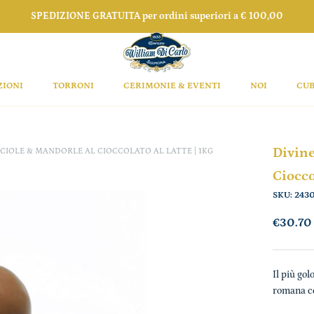
SPEDIZIONE GRATUITA per ordini superiori a € 100,00
ZIONI
TORRONI
CERIMONIE & EVENTI
NOI
CUB
Divine
CCIOLE & MANDORLE AL CIOCCOLATO AL LATTE | 1KG
Cioccol
SKU:
243
€30.70
Il più gol
romana co