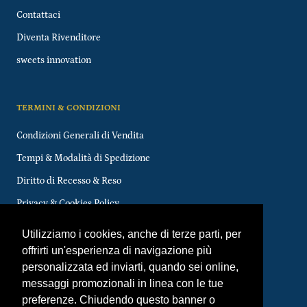
Contattaci
Diventa Rivenditore
sweets innovation
TERMINI & CONDIZIONI
Condizioni Generali di Vendita
Tempi & Modalità di Spedizione
Diritto di Recesso & Reso
Privacy & Cookies Policy
FAQs
Utilizziamo i cookies, anche di terze parti, per
offrirti un'esperienza di navigazione più
personalizzata ed inviarti, quando sei online,
messaggi promozionali in linea con le tue
Valuta
Lingua
EUR€
ITALIANO
preferenze. Chiudendo questo banner o