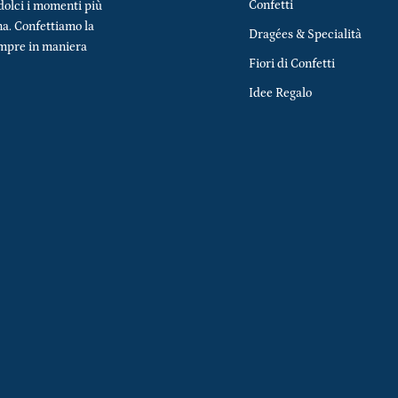
Confetti
dolci i momenti più
na. Confettiamo la
Dragées & Specialità
empre in maniera
Fiori di Confetti
Idee Regalo