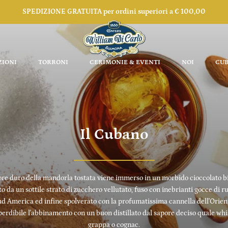
SPEDIZIONE GRATUITA per ordini superiori a € 100,00
ZIONI
TORRONI
CERIMONIE & EVENTI
NOI
CUB
Il Cubano
uore duro della mandorla tostata viene immerso in un morbido cioccolato b
to da un sottile strato di zucchero vellutato, fuso con inebrianti gocce di r
d America ed infine spolverato con la profumatissima cannella dell'Orien
erdibile l'abbinamento con un buon distillato dal sapore deciso quale whi
grappa o cognac.