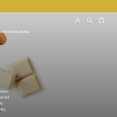
ETTI DI SULMONA
ianco
um del
te.
sky,