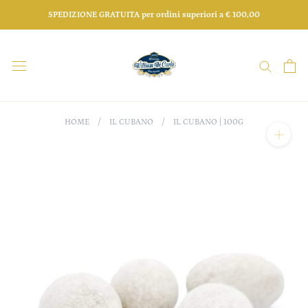
Salta
SPEDIZIONE GRATUITA per ordini superiori a € 100,00
HOME
/
IL CUBANO
/
IL CUBANO | 100G