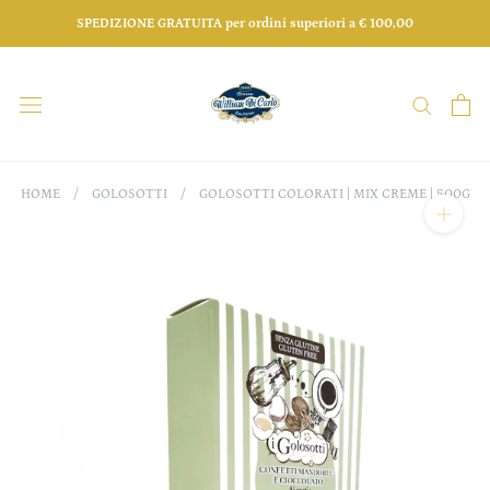
Salta
SPEDIZIONE GRATUITA per ordini superiori a € 100,00
HOME
/
GOLOSOTTI
/
GOLOSOTTI COLORATI | MIX CREME | 500G