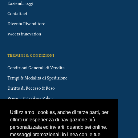
L'azienda oggi
Contattaci
Diventa Rivenditore
sweets innovation
TERMINI & CONDIZIONI
Condizioni Generali di Vendita
Tempi & Modalità di Spedizione
Diritto di Recesso & Reso
Privacy & Cookies Policy
FAQs
Utilizziamo i cookies, anche di terze parti, per
offrirti un'esperienza di navigazione più
personalizzata ed inviarti, quando sei online,
messaggi promozionali in linea con le tue
Valuta
Lingua
EUR€
ITALIANO