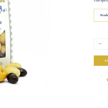
Uno spetta
Prodo
A