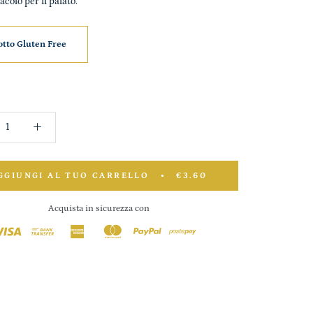
colo per il palato.
tto Gluten Free
GGIUNGI AL TUO CARRELLO
€3.60
Acquista in sicurezza con