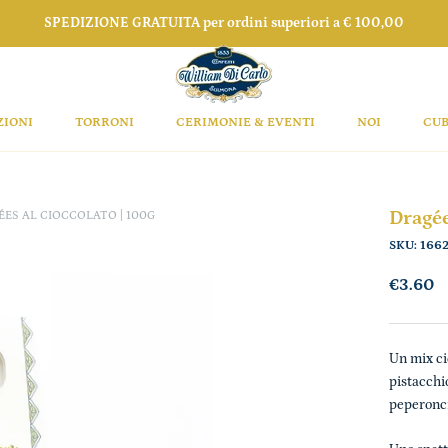
SPEDIZIONE GRATUITA per ordini superiori a € 100,00
ZIONI
TORRONI
CERIMONIE & EVENTI
NOI
CUB
Dragée
ES AL CIOCCOLATO | 100G
SKU:
166
€3.60
Un mix ci
pistacchio
peperonci