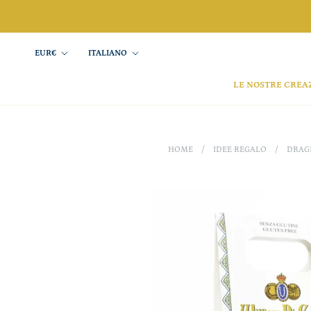
Salta
Valuta
Lingua
EUR€
ITALIANO
LE NOSTRE CREA
HOME
/
IDEE REGALO
/
DRAGÉ