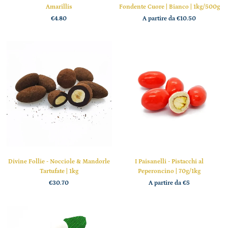
Amarillis
Fondente Cuore | Bianco | 1kg/500g
€4.80
A partire da
€10.50
Divine Follie - Nocciole & Mandorle
I Paisanelli - Pistacchi al
Tartufate | 1kg
Peperoncino | 70g/1kg
€30.70
A partire da
€5