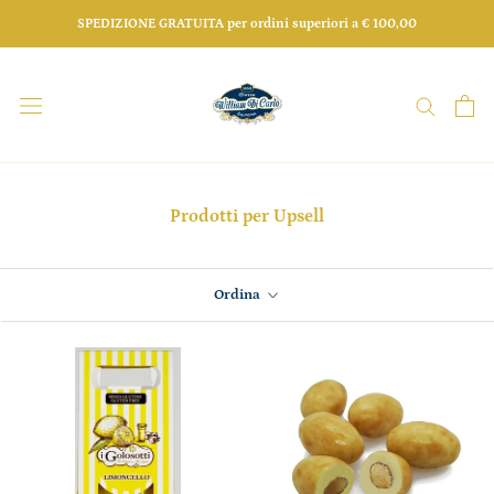
Salta
SPEDIZIONE GRATUITA per ordini superiori a € 100,00
Prodotti per Upsell
Ordina