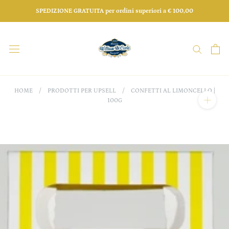
Salta
SPEDIZIONE GRATUITA per ordini superiori a € 100,00
HOME
/
PRODOTTI PER UPSELL
/
CONFETTI AL LIMONCELLO |
100G